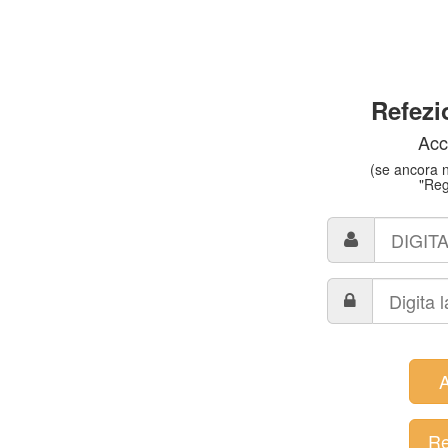
Refezi
Acc
(se ancora n
"Regi
A
Re